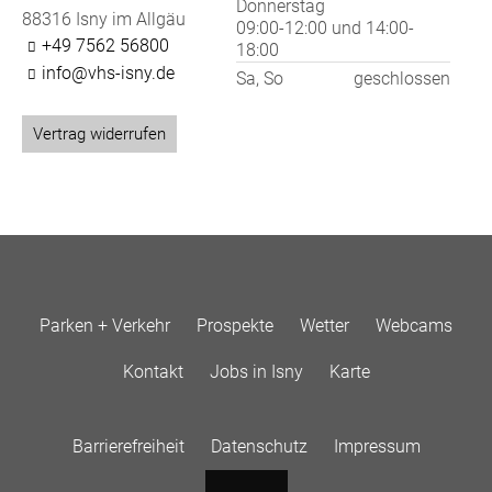
Donnerstag
88316 Isny im Allgäu
09:00-12:00
und
14:00-
+49 7562 56800
18:00
info@vhs-isny.de
Sa, So
geschlossen
Vertrag widerrufen
Parken + Verkehr
Prospekte
Wetter
Webcams
Kontakt
Jobs in Isny
Karte
Barrierefreiheit
Datenschutz
Impressum