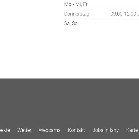
Mo - Mi, Fr
Donnerstag
09:00-12:00
Sa, So
pekte
Wetter
Webcams
Kontakt
Jobs in Isny
Karte