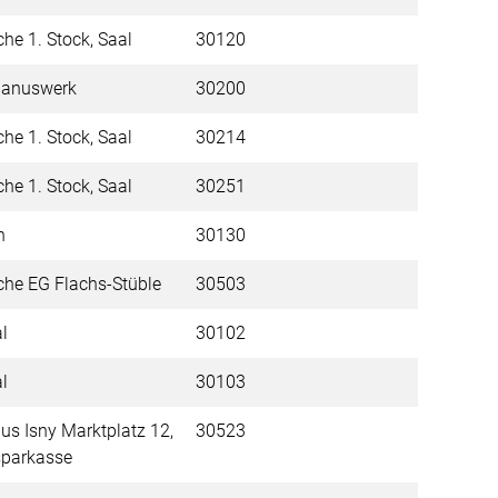
che 1. Stock, Saal
30120
phanuswerk
30200
che 1. Stock, Saal
30214
che 1. Stock, Saal
30251
ah
30130
iche EG Flachs-Stüble
30503
al
30102
al
30103
us Isny Marktplatz 12,
30523
sparkasse