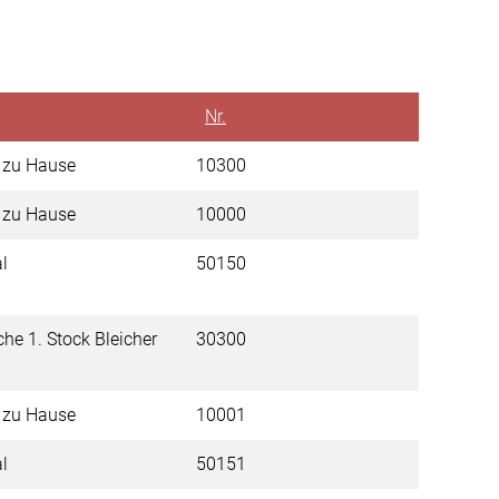
Nr.
m zu Hause
10300
m zu Hause
10000
al
50150
che 1. Stock Bleicher
30300
m zu Hause
10001
al
50151